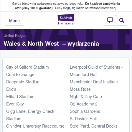
Giełda biletów na wydarzenia na żywo od 2009 roku.
Do każdego zamówienia
ce, w którym fani i kibice kupują i sprzedaj
WAL
oferujemy 100% gwarancji.
Ceny mogą się różnić od wartości nominalnej.
StubHub — miejsce,
Menu
United Kingdom
Wales & North West – wydarzenia
City of Salford Stadium
Liverpool Guild of Students -
Coal Exchange
Mountford Hall
Deepdale Stadium
Manchester Deaf Institute
Eric's
Moss Rose
Etihad Stadium
Night & Day Café
EventCity
O2 Academy 2
Gigg Lane, Energy Check
Sophia Gardens
Stadium
St David's Hall
Glyndwr University Racecourse
Steel Yard, Central Docks