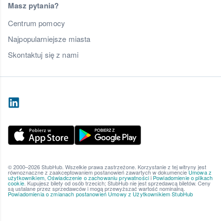
Masz pytania?
Centrum pomocy
Najpopularniejsze miasta
Skontaktuj się z nami
© 2000–2026 StubHub. Wszelkie prawa zastrzeżone. Korzystanie z tej witryny jest
równoznaczne z zaakceptowaniem postanowień zawartych w dokumencie
Umowa z
użytkownikiem
,
Oświadczenie o zachowaniu prywatności
i
Powiadomienie o plikach
cookie
. Kupujesz bilety od osób trzecich; StubHub nie jest sprzedawcą biletów. Ceny
są ustalane przez sprzedawców i mogą przewyższać wartość nominalną.
Powiadomienia o zmianach postanowień Umowy z Użytkownikiem StubHub