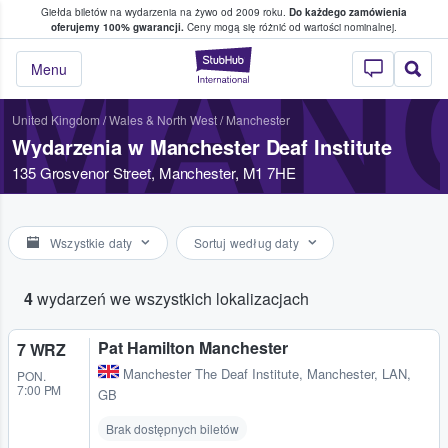
Giełda biletów na wydarzenia na żywo od 2009 roku.
Do każdego zamówienia
ce, w którym fani i kibice kupują i sprzedaj
oferujemy 100% gwarancji.
Ceny mogą się różnić od wartości nominalnej.
MANC
StubHub — miejsce,
Menu
United Kingdom
/
Wales & North West
/
Manchester
Wydarzenia w Manchester Deaf Institute
135 Grosvenor Street, Manchester, M1 7HE
Wszystkie daty
Sortuj według daty
4
wydarzeń we wszystkich lokalizacjach
Pat Hamilton Manchester
7 WRZ
Manchester The Deaf Institute
,
Manchester, LAN,
PON.
7:00 PM
GB
Brak dostępnych biletów