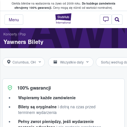
Giełda biletów na wydarzenia na żywo od 2009 roku.
Do każdego zamówienia
ce, w którym fani i kibice kupują i sprzedaj
YAW
oferujemy 100% gwarancji.
Ceny mogą się różnić od wartości nominalnej.
StubHub — miejsce,
Menu
Koncerty
/
Pop
Yawners Bilety
Columbus, OH
Wszystkie daty
Sortuj według d
100% gwarancji
Wspieramy każde zamówienie
Bilety są oryginalne
i dotrą na czas przed
terminem wydarzenia
Pełny zwrot pieniędzy, jeśli wydarzenie