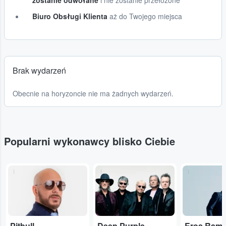
zostanie odwołane
i nie zostanie przełożone
Biuro Obsługi Klienta
aż do Twojego miejsca
Brak wydarzeń
Obecnie na horyzoncie nie ma żadnych wydarzeń.
Popularni wykonawcy blisko Ciebie
...
...
...
Pitbull
Deep Purple
Eros Rama