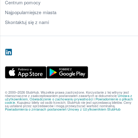
Centrum pomocy
Najpopularniejsze miasta
Skontaktuj się z nami
© 2000–2026 StubHub. Wszelkie prawa zastrzeżone. Korzystanie z tej witryny jest
równoznaczne z zaakceptowaniem postanowień zawartych w dokumencie
Umowa z
użytkownikiem
,
Oświadczenie o zachowaniu prywatności
i
Powiadomienie o plikach
cookie
. Kupujesz bilety od osób trzecich; StubHub nie jest sprzedawcą biletów. Ceny
są ustalane przez sprzedawców i mogą przewyższać wartość nominalną.
Powiadomienia o zmianach postanowień Umowy z Użytkownikiem StubHub