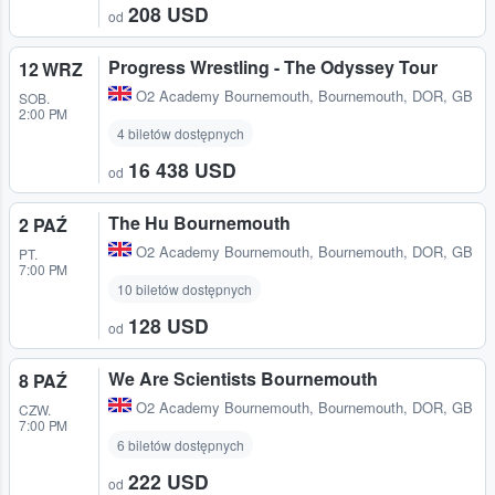
208 USD
od
Progress Wrestling - The Odyssey Tour
12 WRZ
O2 Academy Bournemouth
,
Bournemouth, DOR, GB
SOB.
2:00 PM
4 biletów dostępnych
16 438 USD
od
The Hu Bournemouth
2 PAŹ
O2 Academy Bournemouth
,
Bournemouth, DOR, GB
PT.
7:00 PM
10 biletów dostępnych
128 USD
od
We Are Scientists Bournemouth
8 PAŹ
O2 Academy Bournemouth
,
Bournemouth, DOR, GB
CZW.
7:00 PM
6 biletów dostępnych
222 USD
od