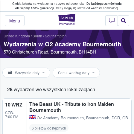
Giełda biletów na wydarzenia na żywo od 2009 roku.
Do każdego zamówienia
ce, w którym fani i kibice kupują i sprzedaj
oferujemy 100% gwarancji.
Ceny mogą się różnić od wartości nominalnej.
O2 
StubHub — miejsce,
Menu
United Kingdom
/
South
/
Southampton
Wydarzenia w O2 Academy Bournemouth
570 Christchurch Road, Bournemouth, BH14BH
Wszystkie daty
Sortuj według daty
28
wydarzeń we wszystkich lokalizacjach
The Beast UK - Tribute to Iron Maiden
10 WRZ
Bournemouth
CZW.
7:00 PM
O2 Academy Bournemouth
,
Bournemouth, DOR, GB
6 biletów dostępnych