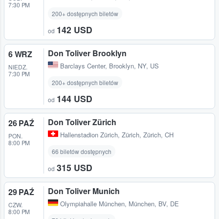
7:30 PM
200+ dostępnych biletów
142 USD
od
Don Toliver Brooklyn
6 WRZ
Barclays Center
,
Brooklyn, NY, US
NIEDZ.
7:30 PM
200+ dostępnych biletów
144 USD
od
Don Toliver Zürich
26 PAŹ
Hallenstadion Zürich
,
Zürich, Zürich, CH
PON.
8:00 PM
66 biletów dostępnych
315 USD
od
Don Toliver Munich
29 PAŹ
Olympiahalle München
,
München, BV, DE
CZW.
8:00 PM