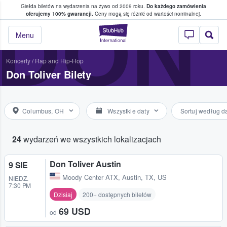
Giełda biletów na wydarzenia na żywo od 2009 roku.
Do każdego zamówienia
ce, w którym fani i kibice kupują i sprzedaj
DON 
oferujemy 100% gwarancji.
Ceny mogą się różnić od wartości nominalnej.
StubHub — miejsce,
Menu
Koncerty
/
Rap and Hip-Hop
Don Toliver Bilety
Columbus, OH
Wszystkie daty
Sortuj według d
24
wydarzeń we wszystkich lokalizacjach
Don Toliver Austin
9 SIE
Moody Center ATX
,
Austin, TX, US
NIEDZ.
7:30 PM
Dzisiaj
200+ dostępnych biletów
69 USD
od