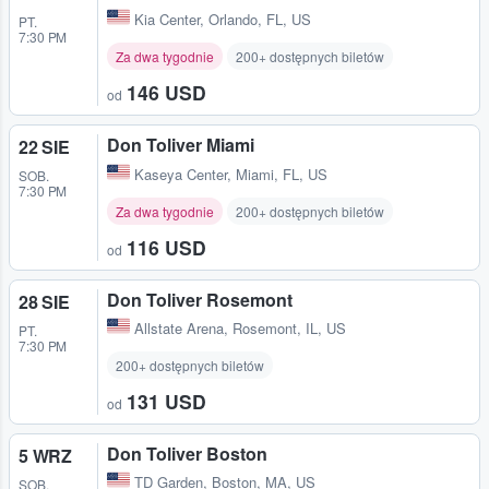
Kia Center
,
Orlando, FL, US
PT.
7:30 PM
Za dwa tygodnie
200+ dostępnych biletów
146 USD
od
Don Toliver Miami
22 SIE
Kaseya Center
,
Miami, FL, US
SOB.
7:30 PM
Za dwa tygodnie
200+ dostępnych biletów
116 USD
od
Don Toliver Rosemont
28 SIE
Allstate Arena
,
Rosemont, IL, US
PT.
7:30 PM
200+ dostępnych biletów
131 USD
od
Don Toliver Boston
5 WRZ
TD Garden
,
Boston, MA, US
SOB.