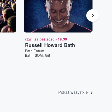
czw., 29 paź 2026
•
19:30
sob., 
Russell Howard Bath
Harr
Bath Forum
Bath 
Bath, SOM, GB
Bath,
Pokaż wszystkie