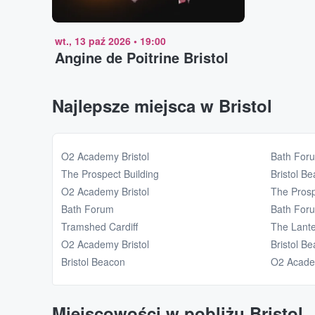
wt., 13 paź 2026
•
19:00
Angine de Poitrine Bristol
Najlepsze miejsca w Bristol
O2 Academy Bristol
Bath For
The Prospect Building
Bristol B
O2 Academy Bristol
The Prosp
Bath Forum
Bath For
Tramshed Cardiff
The Lante
O2 Academy Bristol
Bristol B
Bristol Beacon
O2 Academ
Miejscowości w pobliżu Bristol