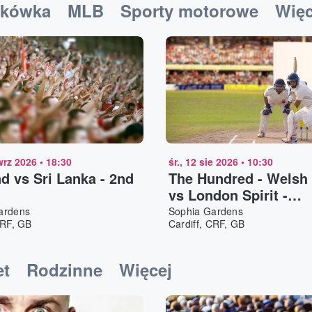
ykówka
MLB
Sporty motorowe
Więc
wrz 2026
•
18:30
śr., 12 sie 2026
•
10:30
d vs Sri Lanka - 2nd
The Hundred - Welsh 
vs London Spirit -
Doubleheader
ardens
Sophia Gardens
CRF, GB
Cardiff, CRF, GB
et
Rodzinne
Więcej