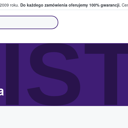
 2009 roku.
Do każdego zamówienia oferujemy 100% gwarancji.
Cen
i i kibice kupują i sprzedają bilety
IS
a