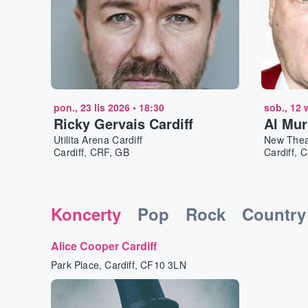
pon., 23 lis 2026
•
18:30
sob., 12 
Ricky Gervais Cardiff
Al Mur
Utilita Arena Cardiff
New Theat
Cardiff, CRF, GB
Cardiff, 
Koncerty
Pop
Rock
Country
Alice Cooper Cardiff
Park Place, Cardiff, CF10 3LN