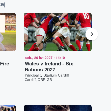
ej
sob., 20 lut 2027
•
14:10
pt., 1
Fire
Wales v Ireland - Six
Chel
Nations 2027
Gol
Principality Stadium Cardiff
Chelt
Cardiff, CRF, GB
Chelt