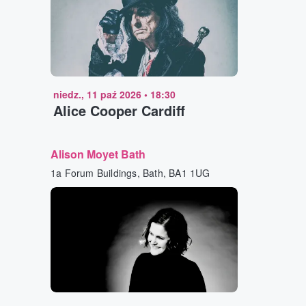
niedz., 11 paź 2026
•
18:30
Alice Cooper Cardiff
Alison Moyet Bath
1a Forum Buildings, Bath, BA1 1UG