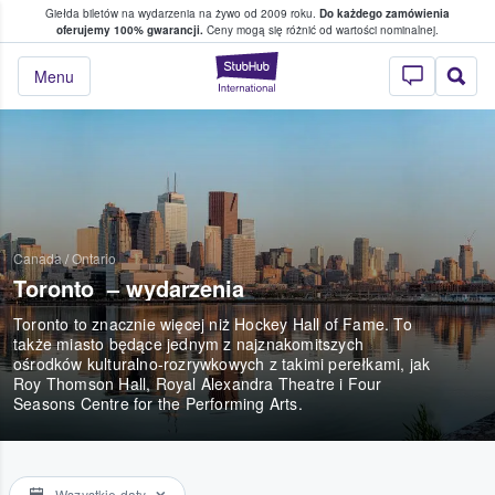
Giełda biletów na wydarzenia na żywo od 2009 roku.
Do każdego zamówienia
ce, w którym fani i kibice kupują i sprzedaj
oferujemy 100% gwarancji.
Ceny mogą się różnić od wartości nominalnej.
StubHub — miejsce,
Menu
Canada
/
Ontario
Toronto – wydarzenia
Toronto to znacznie więcej niż Hockey Hall of Fame. To
także miasto będące jednym z najznakomitszych
ośrodków kulturalno-rozrywkowych z takimi perełkami, jak
Roy Thomson Hall, Royal Alexandra Theatre i Four
Seasons Centre for the Performing Arts.
Wszystkie daty