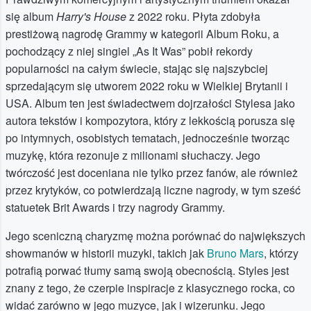
się album
Harry's House
z 2022 roku. Płyta zdobyła
prestiżową nagrodę Grammy w kategorii Album Roku, a
pochodzący z niej singiel „As It Was” pobił rekordy
popularności na całym świecie, stając się najszybciej
sprzedającym się utworem 2022 roku w Wielkiej Brytanii i
USA. Album ten jest świadectwem dojrzałości Stylesa jako
autora tekstów i kompozytora, który z lekkością porusza się
po intymnych, osobistych tematach, jednocześnie tworząc
muzykę, która rezonuje z milionami słuchaczy. Jego
twórczość jest doceniana nie tylko przez fanów, ale również
przez krytyków, co potwierdzają liczne nagrody, w tym sześć
statuetek Brit Awards i trzy nagrody Grammy.
Jego sceniczną charyzmę można porównać do największych
showmanów w historii muzyki, takich jak
Bruno Mars
, którzy
potrafią porwać tłumy samą swoją obecnością. Styles jest
znany z tego, że czerpie inspiracje z klasycznego rocka, co
widać zarówno w jego muzyce, jak i wizerunku. Jego