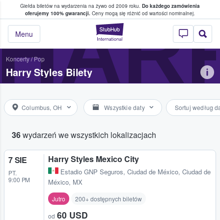
Giełda biletów na wydarzenia na żywo od 2009 roku.
Do każdego zamówienia
ce, w którym fani i kibice kupują i sprzedaj
HARR
oferujemy 100% gwarancji.
Ceny mogą się różnić od wartości nominalnej.
StubHub — miejsce,
Menu
Koncerty
/
Pop
Harry Styles Bilety
Columbus, OH
Wszystkie daty
Sortuj według d
36
wydarzeń we wszystkich lokalizacjach
Harry Styles Mexico City
7 SIE
Estadio GNP Seguros
,
Ciudad de México, Ciudad de
PT.
9:00 PM
México, MX
Jutro
200+ dostępnych biletów
60 USD
od