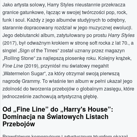
Jako artysta solowy, Harry Styles nieustannie przekracza
granice gatunkowe, łącząc w swojej twórczości pop, rock,
funk i soul. Każdy z jego albumów studyjnych to odrębny,
starannie dopracowany rozdział w jego muzycznej ewolucji.
Jego debiutancki album, zatytułowany po prostu
Harry Styles
(2017), był odważnym krokiem w stronę soft rocka z lat 70., a
singiel „Sign of the Times” został uznany przez magazyn
„Rolling Stone” za najlepszą piosenkę roku. Kolejny krążek,
Fine Line
(2019), przyniósł mu światowy megahit
„Watermelon Sugar”, za który otrzymał swoją pierwszą
nagrodę Grammy. To właśnie ten album w pełni ukazał jego
zdolność do tworzenia przebojów o globalnym zasięgu, które
jednocześnie zachowują artystyczną głębię.
Od „Fine Line” do „Harry's House”:
Dominacja na Światowych Listach
Przebojów
Prawdziwym komercyjnym i artystycznym triumfem okazał