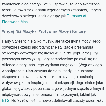
zamiłowanie do estetyki lat 70. sprawia, że jego twórczość
rezonuje również z fanami legendarnych zespołów, których
dziedzictwo pielęgnują takie grupy jak
Rumours of
Fleetwood Mac
.
Więcej Niż Muzyka: Wpływ na Modę i Kulturę
Harry Styles to nie tylko muzyk, ale także ikona mody. Jego
odważne i często androgyniczne stylizacje przełamują
stereotypy dotyczące męskości w kulturze popularnej. Był
pierwszym mężczyzną, który samodzielnie pojawił się na
okładce amerykańskiego wydania magazynu „Vogue”. Jego
współpraca z luksusowymi domami mody i nieustanne
eksperymentowanie z wizerunkiem czynią go postacią
wpływową, która inspiruje do autoekspresji. Jego status jako
globalnej gwiazdy popu stawia go w jednym rzędzie z innymi
międzynarodowymi fenomenami muzycznymi, takimi jak
BTS
, którzy również na nowo zdefiniowali zasady przemysłu