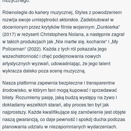
muzycznego.
Równolegle do kariery muzycznej, Styles z powodzeniem
rozwija swoje umiejętności aktorskie. Zadebiutował w
docenionym przez krytyków filmie wojennym „Dunkierka”
(2017) w reżyserii Christophera Nolana, a następnie zagrał
w takich produkcjach jak „Nie martw się, kochanie” i „My
Policeman” (2022). Każda z tych ról pokazała jego
wszechstronność i chęć podejmowania nowych
artystycznych wyzwań, udowadniając, że jego talent
wykracza daleko poza scenę muzyczną.
Nasza platforma zapewnia bezpieczne i transparentne
środowisko, w którym fani mogą kupować i sprzedawać
bilety. Rozumiemy pasję, jaką budzą występy na żywo i
dokładamy wszelkich starań, aby proces ten był jak
najprostszy. Każde kwalifikujące się zamówienie jest objęte
naszą gwarancją, co daje pewność i spokój ducha podczas
planowania udziału w niezapomnianych wydarzeniach.