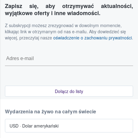
nie mogą anulować zrealizowanego zamówienia. Jeśli
naszymi warunkami świadczenia usług.
Zapisz się, aby otrzymywać aktualności,
Twoje plany uległy zmianie, w wielu przypadkach możesz
wyjątkowe oferty i inne wiadomości.
odsprzedać swoje bilety za pośrednictwem naszego
serwisu. Możliwość odsprzedaży zależy od konkretnego
Z subskrypcji możesz zrezygnować w dowolnym momencie,
wydarzenia i czasu, jaki do niego pozostał. Szczegółowe
klikając link w otrzymanym od nas e-mailu. Aby dowiedzieć się
informacje znajdują się w naszych warunkach świadczenia
więcej, przeczytaj nasze
oświadczenie o zachowaniu prywatności
.
usług.
Dołącz do listy
Wydarzenia na żywo na całym świecie
USD
·
Dolar amerykański