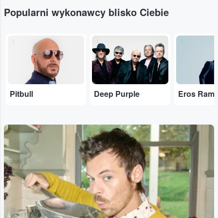
Popularni wykonawcy blisko Ciebie
...
...
...
Pitbull
Deep Purple
Eros Rama