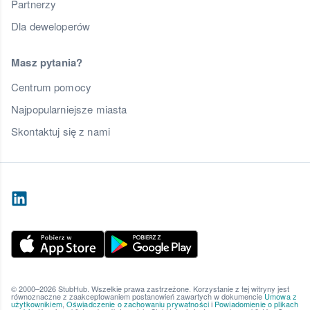
Partnerzy
Dla deweloperów
Masz pytania?
Centrum pomocy
Najpopularniejsze miasta
Skontaktuj się z nami
© 2000–2026 StubHub. Wszelkie prawa zastrzeżone. Korzystanie z tej witryny jest
równoznaczne z zaakceptowaniem postanowień zawartych w dokumencie
Umowa z
użytkownikiem
,
Oświadczenie o zachowaniu prywatności
i
Powiadomienie o plikach