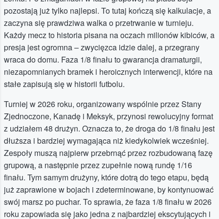
pozostają już tylko najlepsi. To tutaj kończą się kalkulacje, a
zaczyna się prawdziwa walka o przetrwanie w turnieju.
Każdy mecz to historia pisana na oczach milionów kibiców, a
presja jest ogromna – zwycięzca idzie dalej, a przegrany
wraca do domu. Faza 1/8 finału to gwarancja dramaturgii,
niezapomnianych bramek i heroicznych interwencji, które na
stałe zapisują się w historii futbolu.
Turniej w 2026 roku, organizowany wspólnie przez Stany
Zjednoczone, Kanadę i Meksyk, przynosi rewolucyjny format
z udziałem 48 drużyn. Oznacza to, że droga do 1/8 finału jest
dłuższa i bardziej wymagająca niż kiedykolwiek wcześniej.
Zespoły muszą najpierw przebrnąć przez rozbudowaną fazę
grupową, a następnie przez zupełnie nową rundę 1/16
finału. Tym samym drużyny, które dotrą do tego etapu, będą
już zaprawione w bojach i zdeterminowane, by kontynuować
swój marsz po puchar. To sprawia, że faza 1/8 finału w 2026
roku zapowiada się jako jedna z najbardziej ekscytujących i