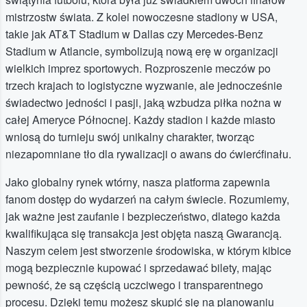
mistrzostw świata. Z kolei nowoczesne stadiony w USA,
takie jak AT&T Stadium w Dallas czy Mercedes-Benz
Stadium w Atlancie, symbolizują nową erę w organizacji
wielkich imprez sportowych. Rozproszenie meczów po
trzech krajach to logistyczne wyzwanie, ale jednocześnie
świadectwo jedności i pasji, jaką wzbudza piłka nożna w
całej Ameryce Północnej. Każdy stadion i każde miasto
wniosą do turnieju swój unikalny charakter, tworząc
niezapomniane tło dla rywalizacji o awans do ćwierćfinału.
Jako globalny rynek wtórny, nasza platforma zapewnia
fanom dostęp do wydarzeń na całym świecie. Rozumiemy,
jak ważne jest zaufanie i bezpieczeństwo, dlatego każda
kwalifikująca się transakcja jest objęta naszą Gwarancją.
Naszym celem jest stworzenie środowiska, w którym kibice
mogą bezpiecznie kupować i sprzedawać bilety, mając
pewność, że są częścią uczciwego i transparentnego
procesu. Dzięki temu możesz skupić się na planowaniu