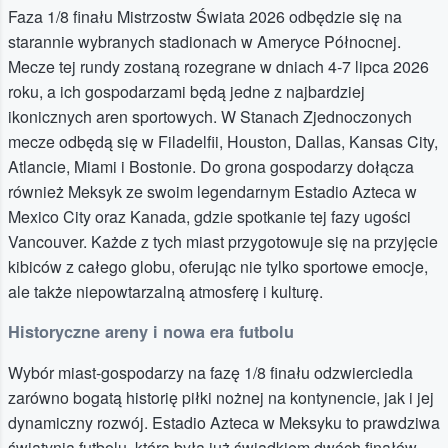
Faza 1/8 finału Mistrzostw Świata 2026 odbędzie się na
starannie wybranych stadionach w Ameryce Północnej.
Mecze tej rundy zostaną rozegrane w dniach 4-7 lipca 2026
roku, a ich gospodarzami będą jedne z najbardziej
ikonicznych aren sportowych. W Stanach Zjednoczonych
mecze odbędą się w Filadelfii, Houston, Dallas, Kansas City,
Atlancie, Miami i Bostonie. Do grona gospodarzy dołącza
również Meksyk ze swoim legendarnym Estadio Azteca w
Mexico City oraz Kanada, gdzie spotkanie tej fazy ugości
Vancouver. Każde z tych miast przygotowuje się na przyjęcie
kibiców z całego globu, oferując nie tylko sportowe emocje,
ale także niepowtarzalną atmosferę i kulturę.
Historyczne areny i nowa era futbolu
Wybór miast-gospodarzy na fazę 1/8 finału odzwierciedla
zarówno bogatą historię piłki nożnej na kontynencie, jak i jej
dynamiczny rozwój. Estadio Azteca w Meksyku to prawdziwa
świątynia futbolu, która była już świadkiem dwóch finałów