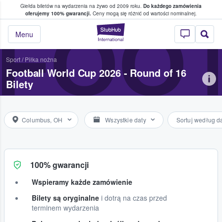
Giełda biletów na wydarzenia na żywo od 2009 roku.
Do każdego zamówienia
ce, w którym fani i kibice kupują i sprzedaj
oferujemy 100% gwarancji.
Ceny mogą się różnić od wartości nominalnej.
FOOT
StubHub — miejsce,
Menu
Sport
/
Piłka nożna
Football World Cup 2026 - Round of 16
Bilety
Columbus, OH
Wszystkie daty
Sortuj według d
100% gwarancji
Wspieramy każde zamówienie
Bilety są oryginalne
i dotrą na czas przed
terminem wydarzenia