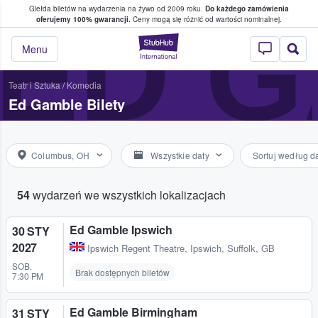
Giełda biletów na wydarzenia na żywo od 2009 roku.
Do każdego zamówienia
ce, w którym fani i kibice kupują i sprzedaj
ED 
oferujemy 100% gwarancji.
Ceny mogą się różnić od wartości nominalnej.
StubHub — miejsce,
Menu
Teatr i Sztuka
/
Komedia
Ed Gamble Bilety
Columbus, OH
Wszystkie daty
Sortuj według d
54
wydarzeń we wszystkich lokalizacjach
Ed Gamble Ipswich
30 STY
2027
Ipswich Regent Theatre
,
Ipswich, Suffolk, GB
SOB.
Brak dostępnych biletów
7:30 PM
Ed Gamble Birmingham
31 STY