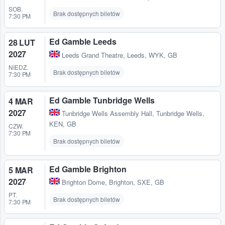
SOB.
Brak dostępnych biletów
7:30 PM
Ed Gamble Leeds
28 LUT
2027
Leeds Grand Theatre
,
Leeds, WYK, GB
NIEDZ.
Brak dostępnych biletów
7:30 PM
Ed Gamble Tunbridge Wells
4 MAR
2027
Tunbridge Wells Assembly Hall
,
Tunbridge Wells,
KEN, GB
CZW.
7:30 PM
Brak dostępnych biletów
Ed Gamble Brighton
5 MAR
2027
Brighton Dome
,
Brighton, SXE, GB
PT.
Brak dostępnych biletów
7:30 PM