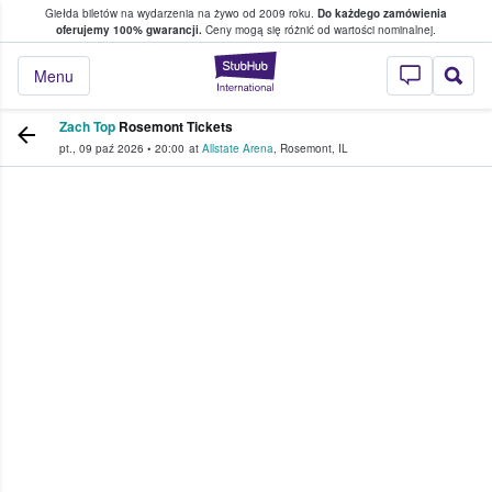
Giełda biletów na wydarzenia na żywo od 2009 roku.
Do każdego zamówienia
ce, w którym fani i kibice kupują i sprzedaj
oferujemy 100% gwarancji.
Ceny mogą się różnić od wartości nominalnej.
StubHub — miejsce,
Menu
Zach Top
Rosemont Tickets
pt., 09 paź 2026
•
20:00
at
Allstate Arena
,
Rosemont
,
IL