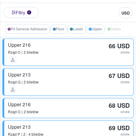
Filtry
USD
1
Pit General Admission
Floor
Lower
Upper
Suites
Upper 216
66 USD
Rząd
O
2 biletów
sztuka
Upper 213
67 USD
Rząd
Q
2 biletów
sztuka
Upper 216
68 USD
Rząd
O
2 biletów
sztuka
Upper 213
69 USD
Rząd
P
2 - 4 biletów
sztuka