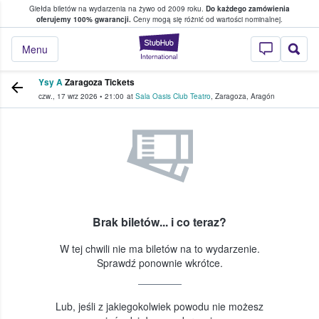
Giełda biletów na wydarzenia na żywo od 2009 roku.
Do każdego zamówienia
ce, w którym fani i kibice kupują i sprzedaj
oferujemy 100% gwarancji.
Ceny mogą się różnić od wartości nominalnej.
StubHub — miejsce,
Menu
Ysy A
Zaragoza Tickets
czw., 17 wrz 2026
•
21:00
at
Sala Oasis Club Teatro
,
Zaragoza
,
Aragón
Brak biletów... i co teraz?
W tej chwili nie ma biletów na to wydarzenie.
Sprawdź ponownie wkrótce.
Lub, jeśli z jakiegokolwiek powodu nie możesz