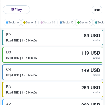
Filtry
USD
Sector A
Sector B
Sector BB
Sector C
Sector D
Secto
E2
89 USD
Rząd
TBD
1 - 6 biletów
sztuka
D3
119 USD
Rząd
TBD
1 - 6 biletów
sztuka
C4
149 USD
Rząd
TBD
1 - 8 biletów
sztuka
B3
259 USD
Rząd
TBD
1 - 6 biletów
sztuka
A2
289 USD