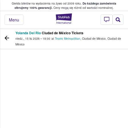
Giełda biletów na wydarzenia na żywo od 2009 roku.
Do każdego zamówienia
ce, w którym fani i kibice kupują i sprzedaj
oferujemy 100% gwarancji.
Ceny mogą się różnić od wartości nominalnej.
StubHub — miejsce,
Menu
Yolanda Del Rio
Ciudad de México Tickets
niedz., 15 lis 2026
•
19:00
at
Teatro Metropólitan
,
Ciudad de México
,
Ciudad de
México