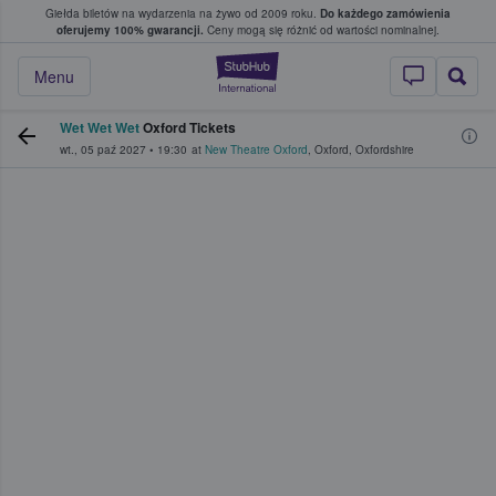
Giełda biletów na wydarzenia na żywo od 2009 roku.
Do każdego zamówienia
ce, w którym fani i kibice kupują i sprzedaj
oferujemy 100% gwarancji.
Ceny mogą się różnić od wartości nominalnej.
StubHub — miejsce,
Menu
Wet Wet Wet
Oxford Tickets
wt., 05 paź 2027
•
19:30
at
New Theatre Oxford
,
Oxford
,
Oxfordshire