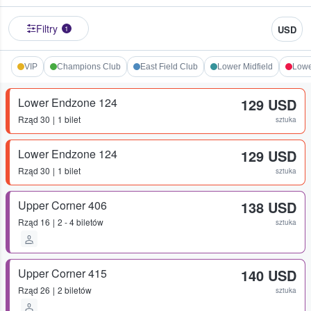
Filtry
USD
1
VIP
Champions Club
East Field Club
Lower Midfield
Lowe
Lower Endzone 124
129 USD
Rząd
30
1 bilet
sztuka
Lower Endzone 124
129 USD
Rząd
30
1 bilet
sztuka
Upper Corner 406
138 USD
Rząd
16
2 - 4 biletów
sztuka
Upper Corner 415
140 USD
Rząd
26
2 biletów
sztuka