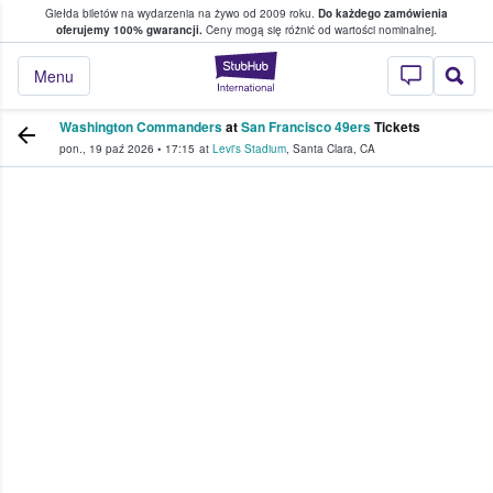
Giełda biletów na wydarzenia na żywo od 2009 roku.
Do każdego zamówienia
ce, w którym fani i kibice kupują i sprzedaj
oferujemy 100% gwarancji.
Ceny mogą się różnić od wartości nominalnej.
StubHub — miejsce,
Menu
Washington Commanders
at
San Francisco 49ers
Tickets
pon., 19 paź 2026
•
17:15
at
Levi's Stadium
,
Santa Clara
,
CA