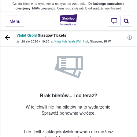
Giełda biletów na wydarzenia na żywo od 2009 roku.
Do każdego zamówienia
ce, w którym fani i kibice kupują i sprzedaj
oferujemy 100% gwarancji.
Ceny mogą się różnić od wartości nominalnej.
StubHub — miejsce,
Menu
Violet Grohl
Glasgow Tickets
śr., 26 sie 2026
•
19:30
at
King Tuts Wah Wah Hut
,
Glasgow
,
RFW
Brak biletów... i co teraz?
W tej chwili nie ma biletów na to wydarzenie.
Sprawdź ponownie wkrótce.
Lub, jeśli z jakiegokolwiek powodu nie możesz