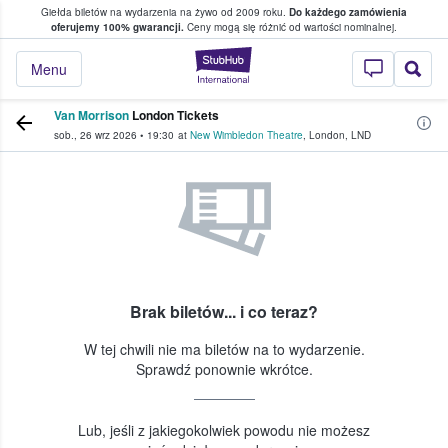
Giełda biletów na wydarzenia na żywo od 2009 roku.
Do każdego zamówienia
ce, w którym fani i kibice kupują i sprzedaj
oferujemy 100% gwarancji.
Ceny mogą się różnić od wartości nominalnej.
StubHub — miejsce,
Menu
Van Morrison
London Tickets
sob., 26 wrz 2026
•
19:30
at
New Wimbledon Theatre
,
London
,
LND
Brak biletów... i co teraz?
W tej chwili nie ma biletów na to wydarzenie.
Sprawdź ponownie wkrótce.
Lub, jeśli z jakiegokolwiek powodu nie możesz