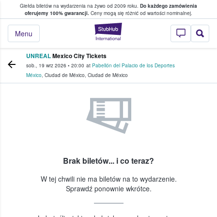
Giełda biletów na wydarzenia na żywo od 2009 roku.
Do każdego zamówienia
ce, w którym fani i kibice kupują i sprzedaj
oferujemy 100% gwarancji.
Ceny mogą się różnić od wartości nominalnej.
StubHub — miejsce,
Menu
UNREAL
Mexico City Tickets
sob., 19 wrz 2026
•
20:00
at
Pabellón del Palacio de los Deportes
México
,
Ciudad de México
,
Ciudad de México
Brak biletów... i co teraz?
W tej chwili nie ma biletów na to wydarzenie.
Sprawdź ponownie wkrótce.