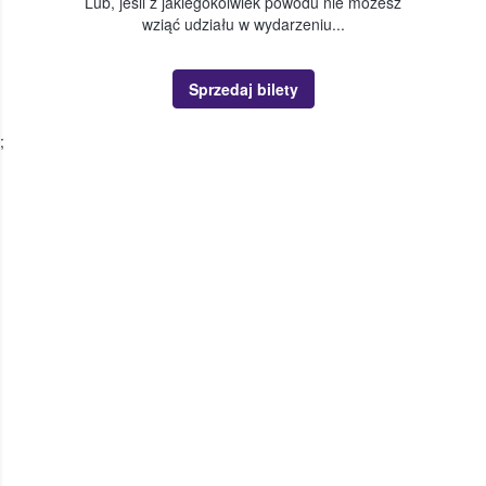
Lub, jeśli z jakiegokolwiek powodu nie możesz
wziąć udziału w wydarzeniu...
Sprzedaj bilety
;