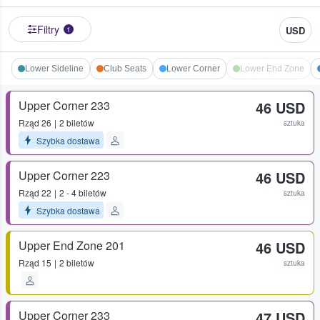
Filtry
USD
1
Lower Sideline
Club Seats
Lower Corner
Lower End Zone
Upper Corner 233
46 USD
Rząd
26
2 biletów
sztuka
Szybka dostawa
Upper Corner 223
46 USD
Rząd
22
2 - 4 biletów
sztuka
Szybka dostawa
Upper End Zone 201
46 USD
Rząd
15
2 biletów
sztuka
Upper Corner 233
47 USD