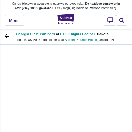
Giełda biletów na wydarzenia na żywo od 2009 roku.
Do każdego zamówienia
ce, w którym fani i kibice kupują i sprzedaj
oferujemy 100% gwarancji.
Ceny mogą się różnić od wartości nominalnej.
StubHub — miejsce,
Menu
Georgia State Panthers
at
UCF Knights Football
Tickets
sob., 19 wrz 2026
•
do ustalenia
at
Acrisure Bounce House
,
Orlando
,
FL