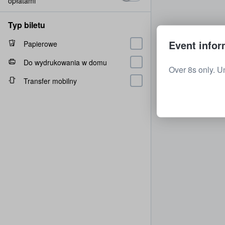
opłatami
Typ biletu
Event infor
Papierowe
Do wydrukowania w domu
Over 8s only. U
Transfer mobilny