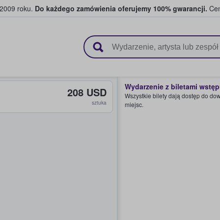
 2009 roku.
Do każdego zamówienia oferujemy 100% gwarancji.
Cen
 i kibice kupują i sprzedają bilety
Wydarzenie z biletami wstę
208 USD
Wszystkie bilety dają dostęp do do
sztuka
miejsc.