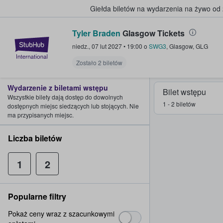
Giełda biletów na wydarzenia na żywo od
Tyler Braden
Glasgow Tickets
StubHub — miejsce, w którym fani
niedz., 07 lut 2027
•
19:00
o
SWG3
,
Glasgow
,
GLG
Zostało 2 biletów
Wydarzenie z biletami wstępu
Bilet wstępu
Wszystkie bilety dają dostęp do dowolnych
1 - 2 biletów
dostępnych miejsc siedzących lub stojących. Nie
ma przypisanych miejsc.
Liczba biletów
1
2
Popularne filtry
Pokaż ceny wraz z szacunkowymi