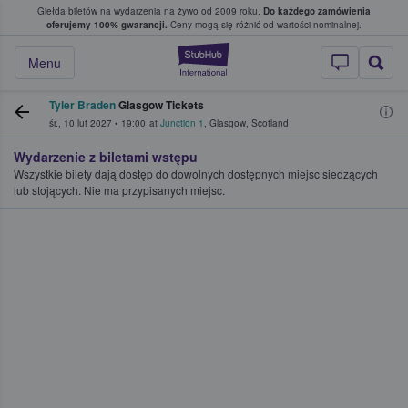
Giełda biletów na wydarzenia na żywo od 2009 roku.
Do każdego zamówienia
ce, w którym fani i kibice kupują i sprzedaj
oferujemy 100% gwarancji.
Ceny mogą się różnić od wartości nominalnej.
StubHub — miejsce,
Menu
Tyler Braden
Glasgow Tickets
śr., 10 lut 2027
•
19:00
at
Junction 1
,
Glasgow
,
Scotland
Wydarzenie z biletami wstępu
Wszystkie bilety dają dostęp do dowolnych dostępnych miejsc siedzących
lub stojących. Nie ma przypisanych miejsc.