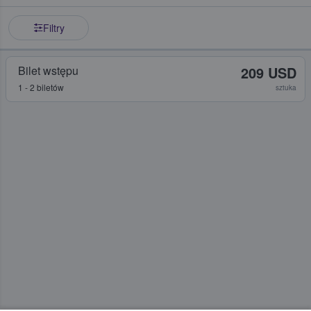
Filtry
Bilet wstępu
209 USD
1 - 2 biletów
sztuka