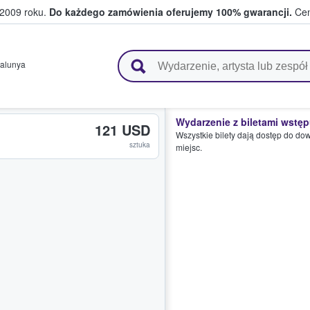
 2009 roku.
Do każdego zamówienia oferujemy 100% gwarancji.
Cen
 i kibice kupują i sprzedają bilety
alunya
Wydarzenie z biletami wstę
121 USD
Wszystkie bilety dają dostęp do do
sztuka
miejsc.