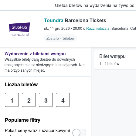
Giełda biletów na wydarzenia na żywo od
Toundra
Barcelona Tickets
StubHub — miejsce, w którym fani
pt., 11 gru 2026
•
20:00
o
Razzmatazz 2
,
Barcelona
,
Cat
Zostało 4 biletów
Wydarzenie z biletami wstępu
Bilet wstępu
Wszystkie bilety dają dostęp do dowolnych
1 - 4 biletów
dostępnych miejsc siedzących lub stojących. Nie
ma przypisanych miejsc.
Liczba biletów
1
2
3
4
Popularne filtry
Pokaż ceny wraz z szacunkowymi