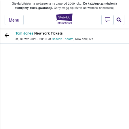
Giełda biletów na wydarzenia na żywo od 2009 roku.
Do każdego zamówienia
ce, w którym fani i kibice kupują i sprzedaj
oferujemy 100% gwarancji.
Ceny mogą się różnić od wartości nominalnej.
StubHub — miejsce,
Menu
Tom Jones
New York Tickets
śr., 30 wrz 2026
•
20:00
at
Beacon Theatre
,
New York
,
NY