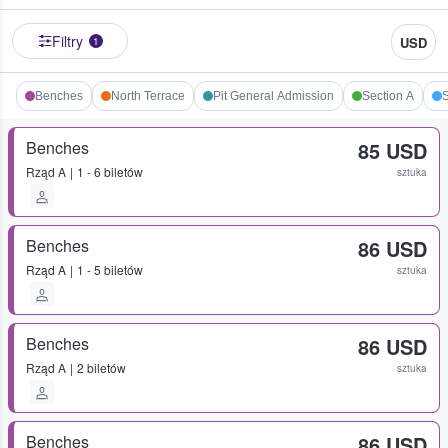
Filtry
USD
1
Benches
North Terrace
Pit General Admission
Section A
S
Benches
85 USD
Rząd
A
1 - 6 biletów
sztuka
Benches
86 USD
Rząd
A
1 - 5 biletów
sztuka
Benches
86 USD
Rząd
A
2 biletów
sztuka
Benches
86 USD