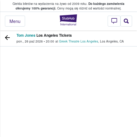
Giełda biletów na wydarzenia na żywo od 2009 roku.
Do każdego zamówienia
ce, w którym fani i kibice kupują i sprzedaj
oferujemy 100% gwarancji.
Ceny mogą się różnić od wartości nominalnej.
StubHub — miejsce,
Menu
Tom Jones
Los Angeles Tickets
pon., 26 paź 2026
•
20:00
at
Greek Theatre Los Angeles
,
Los Angeles
,
CA