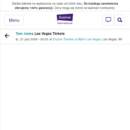
Giełda biletów na wydarzenia na żywo od 2009 roku.
Do każdego zamówienia
ce, w którym fani i kibice kupują i sprzedaj
oferujemy 100% gwarancji.
Ceny mogą się różnić od wartości nominalnej.
StubHub — miejsce,
Menu
Tom Jones
Las Vegas Tickets
śr., 21 paź 2026
•
20:00
at
Encore Theatre at Wynn Las Vegas
,
Las Vegas
,
NV