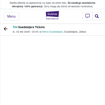
Giełda biletów na wydarzenia na żywo od 2009 roku.
Do każdego zamówienia
ce, w którym fani i kibice kupują i sprzedaj
oferujemy 100% gwarancji.
Ceny mogą się różnić od wartości nominalnej.
StubHub — miejsce,
Menu
Tini
Guadalajara Tickets
śr., 02 wrz 2026
•
20:00
at
Arena Guadalajara
,
Guadalajara
,
Jalisco