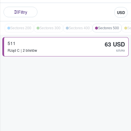
Filtry
USD
Sectores 200
Sectores 300
Sectores 400
Sectores 500
Se
511
63 USD
Rząd
C
2 biletów
sztuka