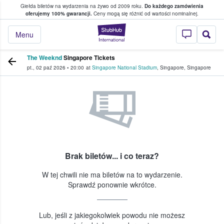
Giełda biletów na wydarzenia na żywo od 2009 roku.
Do każdego zamówienia
ce, w którym fani i kibice kupują i sprzedaj
oferujemy 100% gwarancji.
Ceny mogą się różnić od wartości nominalnej.
StubHub — miejsce,
Menu
The Weeknd
Singapore Tickets
pt., 02 paź 2026
•
20:00
at
Singapore National Stadium
,
Singapore
,
Singapore
Brak biletów... i co teraz?
W tej chwili nie ma biletów na to wydarzenie.
Sprawdź ponownie wkrótce.
Lub, jeśli z jakiegokolwiek powodu nie możesz