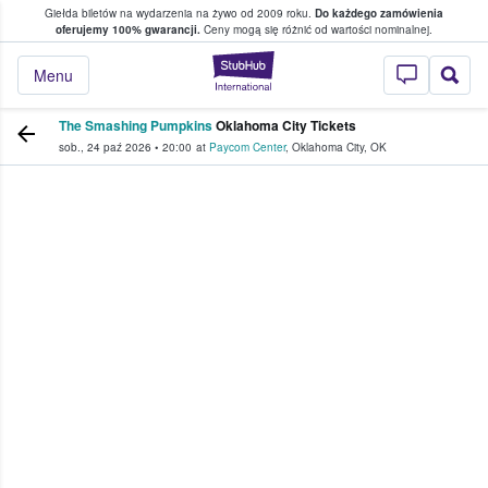
Giełda biletów na wydarzenia na żywo od 2009 roku.
Do każdego zamówienia
ce, w którym fani i kibice kupują i sprzedaj
oferujemy 100% gwarancji.
Ceny mogą się różnić od wartości nominalnej.
StubHub — miejsce,
Menu
The Smashing Pumpkins
Oklahoma City Tickets
sob., 24 paź 2026
•
20:00
at
Paycom Center
,
Oklahoma City
,
OK