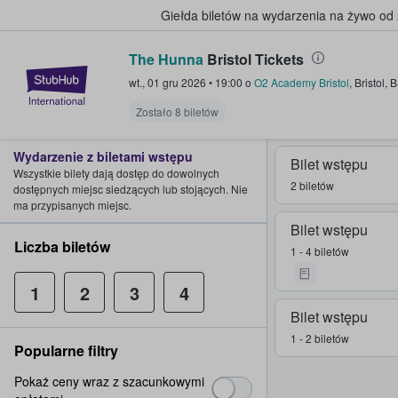
Giełda biletów na wydarzenia na żywo od
The Hunna
Bristol Tickets
StubHub — miejsce, w którym fani
wt., 01 gru 2026
•
19:00
o
O2 Academy Bristol
,
Bristol
,
B
Zostało 8 biletów
Wydarzenie z biletami wstępu
Bilet wstępu
Wszystkie bilety dają dostęp do dowolnych
2 biletów
dostępnych miejsc siedzących lub stojących. Nie
ma przypisanych miejsc.
Bilet wstępu
Liczba biletów
1 - 4 biletów
1
2
3
4
Bilet wstępu
1 - 2 biletów
Popularne filtry
Pokaż ceny wraz z szacunkowymi