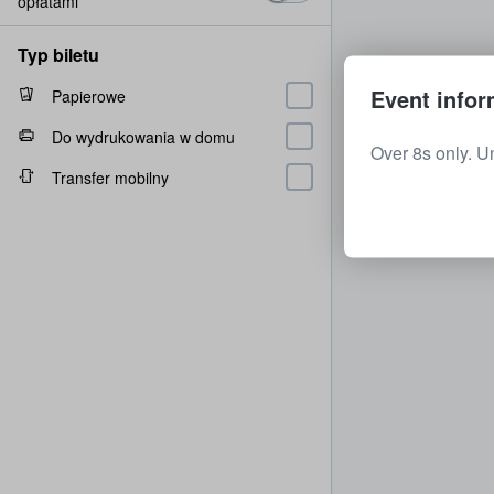
opłatami
Typ biletu
Event infor
Papierowe
Do wydrukowania w domu
Over 8s only. U
Transfer mobilny