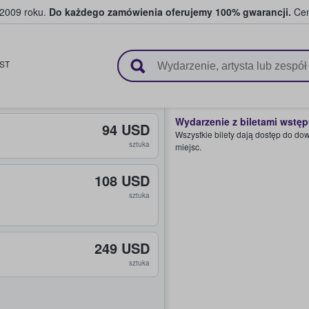
 2009 roku.
Do każdego zamówienia oferujemy 100% gwarancji.
Cen
 i kibice kupują i sprzedają bilety
ST
Wydarzenie z biletami wstę
94 USD
Wszystkie bilety dają dostęp do do
sztuka
miejsc.
108 USD
sztuka
249 USD
sztuka