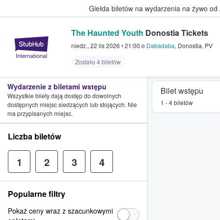
Giełda biletów na wydarzenia na żywo od
The Haunted Youth
Donostia Tickets
StubHub — miejsce, w którym fani
niedz., 22 lis 2026
•
21:00
o
Dabadaba
,
Donostia
,
PV
Zostało 4 biletów
Wydarzenie z biletami wstępu
Bilet wstępu
Wszystkie bilety dają dostęp do dowolnych
1 - 4 biletów
dostępnych miejsc siedzących lub stojących. Nie
ma przypisanych miejsc.
Liczba biletów
1
2
3
4
Popularne filtry
Pokaż ceny wraz z szacunkowymi