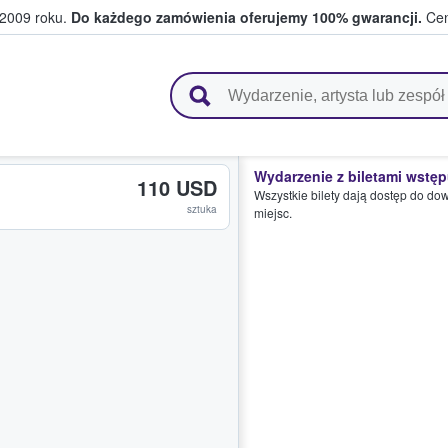
 2009 roku.
Do każdego zamówienia oferujemy 100% gwarancji.
Cen
 i kibice kupują i sprzedają bilety
Wydarzenie z biletami wstę
110 USD
Wszystkie bilety dają dostęp do do
sztuka
miejsc.