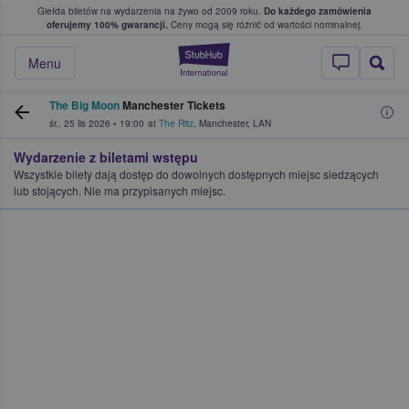
Giełda biletów na wydarzenia na żywo od 2009 roku.
Do każdego zamówienia
ce, w którym fani i kibice kupują i sprzedaj
oferujemy 100% gwarancji.
Ceny mogą się różnić od wartości nominalnej.
StubHub — miejsce,
Menu
The Big Moon
Manchester Tickets
śr., 25 lis 2026
•
19:00
at
The Ritz
,
Manchester
,
LAN
Wydarzenie z biletami wstępu
Wszystkie bilety dają dostęp do dowolnych dostępnych miejsc siedzących
lub stojących. Nie ma przypisanych miejsc.