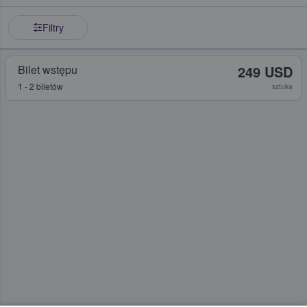
Filtry
Bilet wstępu
249 USD
1 - 2 biletów
sztuka