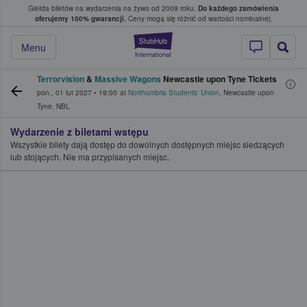
Giełda biletów na wydarzenia na żywo od 2009 roku.
Do każdego zamówienia
ce, w którym fani i kibice kupują i sprzedaj
oferujemy 100% gwarancji.
Ceny mogą się różnić od wartości nominalnej.
StubHub — miejsce,
Menu
Terrorvision
&
Massive Wagons
Newcastle upon Tyne Tickets
pon., 01 lut 2027
•
19:00
at
Northumbria Students' Union
,
Newcastle upon
Tyne
,
NBL
Wydarzenie z biletami wstępu
Wszystkie bilety dają dostęp do dowolnych dostępnych miejsc siedzących
lub stojących. Nie ma przypisanych miejsc.