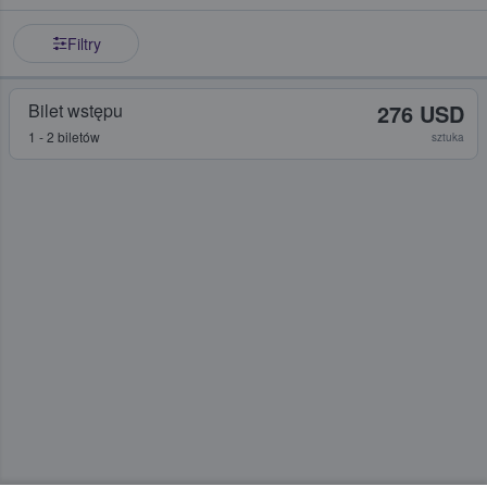
Filtry
Bilet wstępu
276 USD
1 - 2 biletów
sztuka