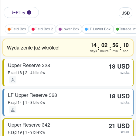
Filtry
USD
1
Field Box
Field Box 2
Lower Box
LF Lower Box
Terrace In
14
02
56
10
:
:
:
Wydarzenie już wkrótce!
days
hours
min
sec
Upper Reserve 328
18 USD
Rząd
18
2 - 4 biletów
sztuka
LF Upper Reserve 368
18 USD
Rząd
14
1 - 8 biletów
sztuka
Upper Reserve 342
21 USD
Rząd
19
1 - 9 biletów
sztuka