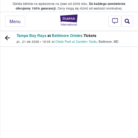
Giełda biletów na wydarzenia na żywo od 2009 roku.
Do każdego zamówienia
ce, w którym fani i kibice kupują i sprzedaj
oferujemy 100% gwarancji.
Ceny mogą się różnić od wartości nominalnej.
StubHub — miejsce,
Menu
Tampa Bay Rays
at
Baltimore Orioles
Tickets
pt., 21 sie 2026
•
19:05
at
Oriole Park at Camden Yards
,
Baltimore
,
MD