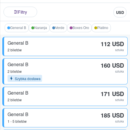
Filtry
USD
General B
Naranja
Verde
Boxes Oro
Platino
General B
112 USD
2 biletów
sztuka
General B
160 USD
2 biletów
sztuka
Szybka dostawa
General B
171 USD
2 biletów
sztuka
General B
185 USD
1 - 5 biletów
sztuka