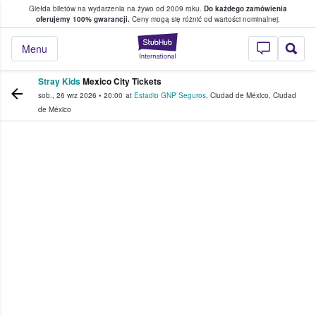
Giełda biletów na wydarzenia na żywo od 2009 roku.
Do każdego zamówienia
ce, w którym fani i kibice kupują i sprzedaj
oferujemy 100% gwarancji.
Ceny mogą się różnić od wartości nominalnej.
StubHub — miejsce,
Menu
Stray Kids
Mexico City Tickets
sob., 26 wrz 2026
•
20:00
at
Estadio GNP Seguros
,
Ciudad de México
,
Ciudad
de México