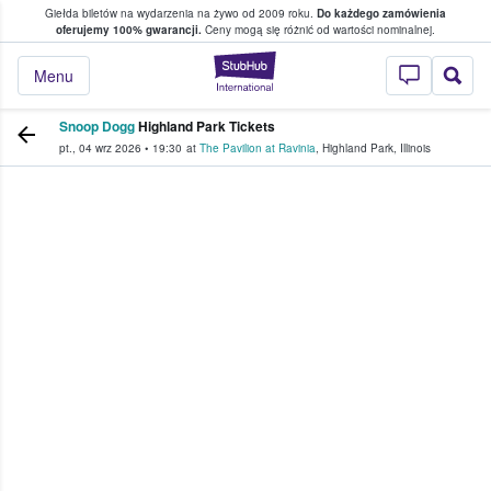
Giełda biletów na wydarzenia na żywo od 2009 roku.
Do każdego zamówienia
ce, w którym fani i kibice kupują i sprzedaj
oferujemy 100% gwarancji.
Ceny mogą się różnić od wartości nominalnej.
StubHub — miejsce,
Menu
Snoop Dogg
Highland Park Tickets
pt., 04 wrz 2026
•
19:30
at
The Pavilion at Ravinia
,
Highland Park
,
Illinois