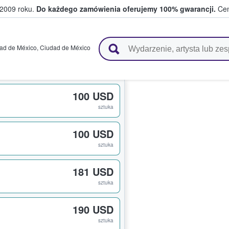
 2009 roku.
Do każdego zamówienia oferujemy 100% gwarancji.
Cen
 i kibice kupują i sprzedają bilety
ad de México
,
Ciudad de México
100 USD
sztuka
100 USD
sztuka
181 USD
sztuka
190 USD
sztuka