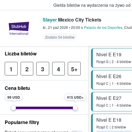
Giełda biletów na wydarzenia na żywo od
Slayer
Mexico City Tickets
StubHub — miejsce, w którym fani
śr., 21 paź 2026
•
20:00
o
Palacio de los Deportes
,
Ciud
Zostało 54 biletów
Liczba biletów
Nivel E E19
Rząd
G
2 - 4 biletów
1
2
3
4
5+
Nivel E E26
Rząd
C
1 - 4 biletów
Cena biletu
99 USD
415 USD
Nivel E E27
Rząd
C
1 - 4 biletów
Nivel E E18
Popularne filtry
Rząd
C
2 biletów