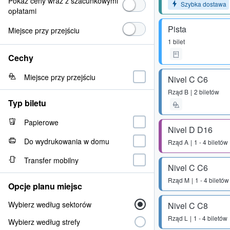
Pokaż ceny wraz z szacunkowymi
Szybka dostawa
opłatami
Pista
Miejsce przy przejściu
1 bilet
Cechy
Miejsce przy przejściu
Nivel C C6
Rząd
B
2 biletów
Typ biletu
Papierowe
Nivel D D16
Do wydrukowania w domu
Rząd
A
1 - 4 biletów
Transfer mobilny
Nivel C C6
Rząd
M
1 - 4 biletów
Opcje planu miejsc
Wybierz według sektorów
Nivel C C8
Rząd
L
1 - 4 biletów
Wybierz według strefy