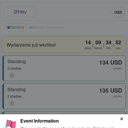
Filtry
USD
Standing
Balcony Unreserved
14
09
34
52
:
:
:
Wydarzenie już wkrótce!
days
hours
min
sec
Standing
134 USD
2 biletów
sztuka
Standing
135 USD
2 biletów
sztuka
Standing
142 USD
Event Information
1 - 4 biletów
sztuka