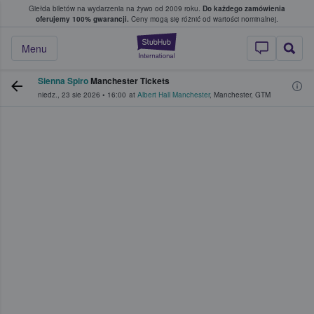
Giełda biletów na wydarzenia na żywo od 2009 roku.
Do każdego zamówienia
ce, w którym fani i kibice kupują i sprzedaj
oferujemy 100% gwarancji.
Ceny mogą się różnić od wartości nominalnej.
StubHub — miejsce,
Menu
Sienna Spiro
Manchester Tickets
niedz., 23 sie 2026
•
16:00
at
Albert Hall Manchester
,
Manchester
,
GTM