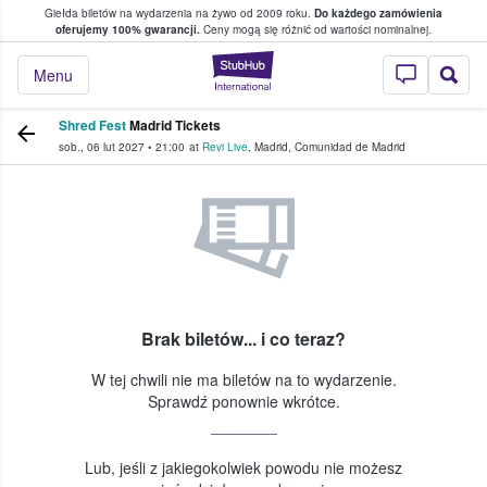
Giełda biletów na wydarzenia na żywo od 2009 roku.
Do każdego zamówienia
ce, w którym fani i kibice kupują i sprzedaj
oferujemy 100% gwarancji.
Ceny mogą się różnić od wartości nominalnej.
StubHub — miejsce,
Menu
Shred Fest
Madrid Tickets
sob., 06 lut 2027
•
21:00
at
Revi Live
,
Madrid
,
Comunidad de Madrid
Brak biletów... i co teraz?
W tej chwili nie ma biletów na to wydarzenie.
Sprawdź ponownie wkrótce.
Lub, jeśli z jakiegokolwiek powodu nie możesz