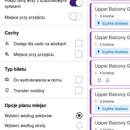
Pokaż ceny wraz z szacunkowymi
opłatami
Upper Balcony G
1 - 3 biletów
Miejsce przy przejściu
Szybka dostawa
Cechy
Upper Balcony G
Dostęp dla osób na wózkach
1 - 2 biletów
Szybka dostawa
Miejsce przy przejściu
Upper Balcony G
Typ biletu
1 - 4 biletów
Do wydrukowania w domu
Transfer mobilny
Upper Balcony G
1 - 2 biletów
Opcje planu miejsc
Szybka dostawa
Wybierz według sektorów
Upper Balcony G
Wybierz według strefy
1 - 4 biletów