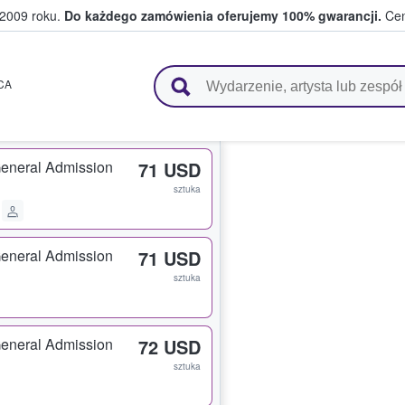
 2009 roku.
Do każdego zamówienia oferujemy 100% gwarancji.
Cen
 i kibice kupują i sprzedają bilety
CA
eneral Admission
71 USD
sztuka
eneral Admission
71 USD
sztuka
eneral Admission
72 USD
sztuka