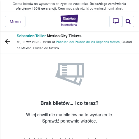
Giełda biletów na wydarzenia na żywo od 2009 roku.
Do każdego zamówienia
ce, w którym fani i kibice kupują i sprzedaj
oferujemy 100% gwarancji.
Ceny mogą się różnić od wartości nominalnej.
StubHub — miejsce,
Menu
Sebastien Tellier
Mexico City Tickets
śr., 30 wrz 2026
•
19:30
at
Pabellón del Palacio de los Deportes México
,
Ciudad
de México
,
Ciudad de México
Brak biletów... i co teraz?
W tej chwili nie ma biletów na to wydarzenie.
Sprawdź ponownie wkrótce.