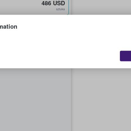
486 USD
sztuka
mation