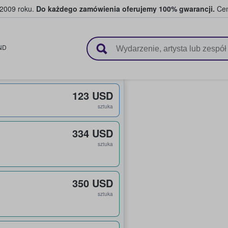
 2009 roku.
Do każdego zamówienia oferujemy 100% gwarancji.
Cen
 i kibice kupują i sprzedają bilety
ND
123 USD
sztuka
334 USD
sztuka
350 USD
sztuka