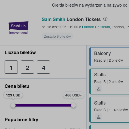
Giełda biletów na wydarzenia na żywo od
Sam Smith
London Tickets
StubHub — miejsce, w którym fani
pt., 18 wrz 2026
•
19:00
o
London Coliseum
,
London
,
L
Zostało 9 biletów
Liczba biletów
Balcony
Rząd
B
2 biletów
1
2
4
Stalls
Rząd
B
2 biletów
Cena biletu
123 USD
466 USD
Stalls
Rząd
B
1 - 4 biletów
Popularne filtry