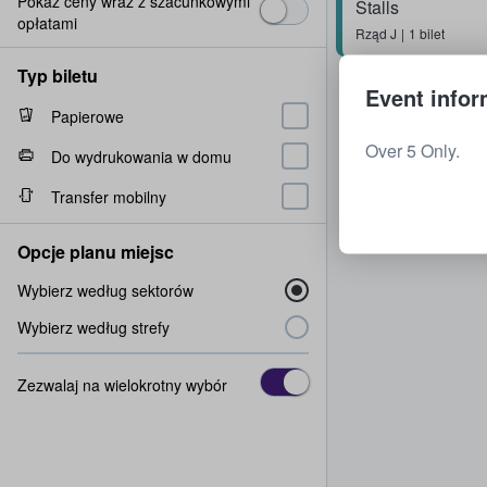
Pokaż ceny wraz z szacunkowymi
Stalls
opłatami
Rząd
J
1 bilet
Typ biletu
Event infor
Papierowe
Over 5 Only.
Do wydrukowania w domu
Transfer mobilny
Opcje planu miejsc
Wybierz według sektorów
Wybierz według strefy
Zezwalaj na wielokrotny wybór