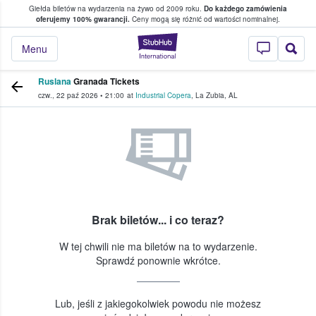
Giełda biletów na wydarzenia na żywo od 2009 roku.
Do każdego zamówienia
ce, w którym fani i kibice kupują i sprzedaj
oferujemy 100% gwarancji.
Ceny mogą się różnić od wartości nominalnej.
StubHub — miejsce,
Menu
Ruslana
Granada Tickets
czw., 22 paź 2026
•
21:00
at
Industrial Copera
,
La Zubia
,
AL
Brak biletów... i co teraz?
W tej chwili nie ma biletów na to wydarzenie.
Sprawdź ponownie wkrótce.
Lub, jeśli z jakiegokolwiek powodu nie możesz