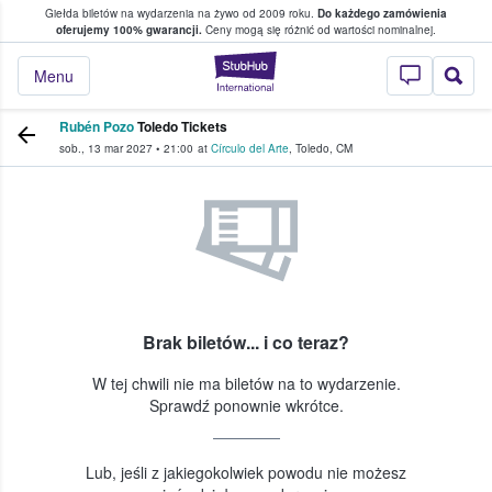
Giełda biletów na wydarzenia na żywo od 2009 roku.
Do każdego zamówienia
ce, w którym fani i kibice kupują i sprzedaj
oferujemy 100% gwarancji.
Ceny mogą się różnić od wartości nominalnej.
StubHub — miejsce,
Menu
Rubén Pozo
Toledo Tickets
sob., 13 mar 2027
•
21:00
at
Círculo del Arte
,
Toledo
,
CM
Brak biletów... i co teraz?
W tej chwili nie ma biletów na to wydarzenie.
Sprawdź ponownie wkrótce.
Lub, jeśli z jakiegokolwiek powodu nie możesz