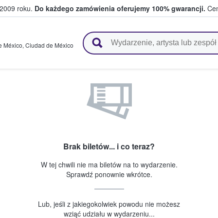
 2009 roku.
Do każdego zamówienia oferujemy 100% gwarancji.
Cen
 i kibice kupują i sprzedają bilety
e México
,
Ciudad de México
Brak biletów... i co teraz?
W tej chwili nie ma biletów na to wydarzenie.
Sprawdź ponownie wkrótce.
Lub, jeśli z jakiegokolwiek powodu nie możesz
wziąć udziału w wydarzeniu...