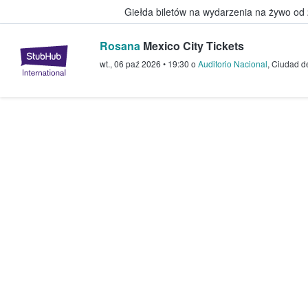
Giełda biletów na wydarzenia na żywo od
Rosana
Mexico City Tickets
StubHub — miejsce, w którym fani
wt., 06 paź 2026
•
19:30
o
Auditorio Nacional
,
Ciudad d