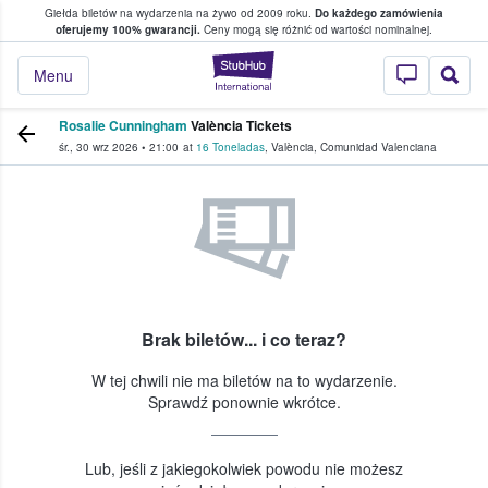
Giełda biletów na wydarzenia na żywo od 2009 roku.
Do każdego zamówienia
ce, w którym fani i kibice kupują i sprzedaj
oferujemy 100% gwarancji.
Ceny mogą się różnić od wartości nominalnej.
StubHub — miejsce,
Menu
Rosalie Cunningham
València Tickets
śr., 30 wrz 2026
•
21:00
at
16 Toneladas
,
València
,
Comunidad Valenciana
Brak biletów... i co teraz?
W tej chwili nie ma biletów na to wydarzenie.
Sprawdź ponownie wkrótce.
Lub, jeśli z jakiegokolwiek powodu nie możesz