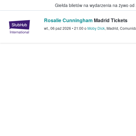
Giełda biletów na wydarzenia na żywo od
Rosalie Cunningham
Madrid Tickets
StubHub — miejsce, w którym fani
wt., 06 paź 2026
•
21:00
o
Moby Dick
,
Madrid
,
Comunida