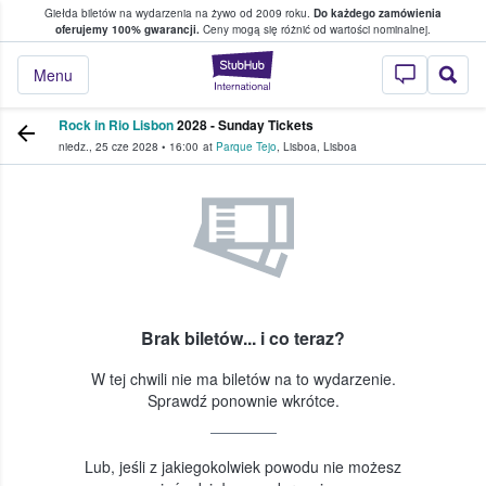
Giełda biletów na wydarzenia na żywo od 2009 roku.
Do każdego zamówienia
ce, w którym fani i kibice kupują i sprzedaj
oferujemy 100% gwarancji.
Ceny mogą się różnić od wartości nominalnej.
StubHub — miejsce,
Menu
Rock in Rio Lisbon
2028 - Sunday Tickets
niedz., 25 cze 2028
•
16:00
at
Parque Tejo
,
Lisboa
,
Lisboa
Brak biletów... i co teraz?
W tej chwili nie ma biletów na to wydarzenie.
Sprawdź ponownie wkrótce.
Lub, jeśli z jakiegokolwiek powodu nie możesz