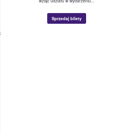
wziąć udziału w wydarzeniu...
Sprzedaj bilety
;