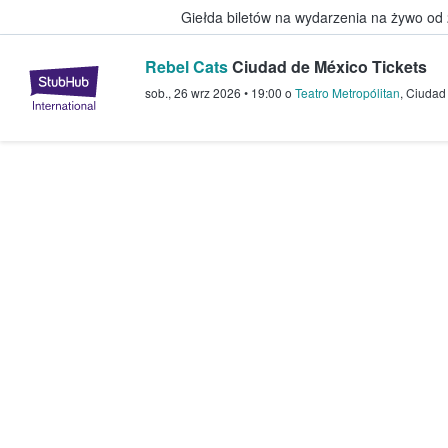
Giełda biletów na wydarzenia na żywo od
Rebel Cats
Ciudad de México Tickets
StubHub — miejsce, w którym fani
sob., 26 wrz 2026
•
19:00
o
Teatro Metropólitan
,
Ciudad