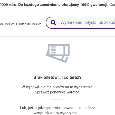
 2009 roku.
Do każdego zamówienia oferujemy 100% gwarancji.
Cen
 i kibice kupują i sprzedają bilety
 de México
,
Ciudad de México
Brak biletów... i co teraz?
W tej chwili nie ma biletów na to wydarzenie.
Sprawdź ponownie wkrótce.
Lub, jeśli z jakiegokolwiek powodu nie możesz
wziąć udziału w wydarzeniu...