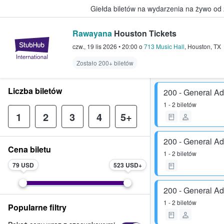
Giełda biletów na wydarzenia na żywo od
Rawayana
Houston Tickets
StubHub — miejsce, w którym fani
czw., 19 lis 2026
•
20:00
o
713 Music Hall
,
Houston
,
TX
Zostało 200+ biletów
Liczba biletów
200 - General A
1 - 2 biletów
1
2
3
4
5+
200 - General A
Cena biletu
1 - 2 biletów
79 USD
523 USD
200 - General A
1 - 2 biletów
Popularne filtry