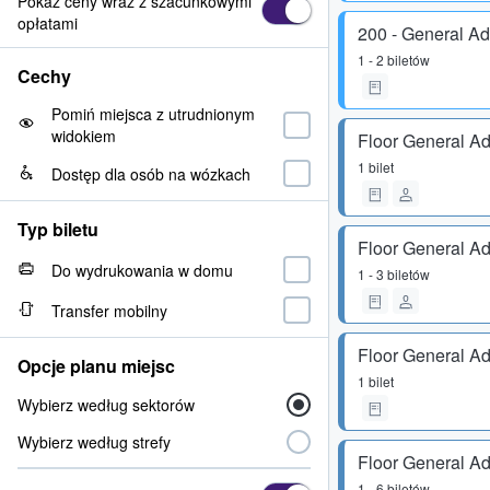
Pokaż ceny wraz z szacunkowymi
opłatami
200 - General A
1 - 2 biletów
Cechy
Pomiń miejsca z utrudnionym
widokiem
Floor General A
1 bilet
Dostęp dla osób na wózkach
Typ biletu
Floor General A
Do wydrukowania w domu
1 - 3 biletów
Transfer mobilny
Floor General A
Opcje planu miejsc
1 bilet
Wybierz według sektorów
Wybierz według strefy
Floor General A
1 - 6 biletów