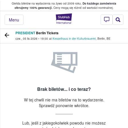
Giełda biletów na wydarzenia na żywo od 2009 roku.
Do każdego zamówienia
ce, w którym fani i kibice kupują i sprzedaj
oferujemy 100% gwarancji.
Ceny mogą się różnić od wartości nominalnej.
StubHub — miejsce,
Menu
PRESIDENT
Berlin Tickets
czw., 05 lis 2026
•
19:00
at
Kesselhaus in der Kulturbrauerei
,
Berlin
,
BE
Brak biletów... i co teraz?
W tej chwili nie ma biletów na to wydarzenie.
Sprawdź ponownie wkrótce.
Lub, jeśli z jakiegokolwiek powodu nie możesz